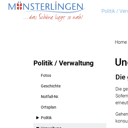
Münsterlingen
Politik / Ve
zur Startseite
Direkt zur Hauptnavigation
Direkt zum Inhalt
Direkt zur Suche
Direkt zum Stichwortverzeichnis
Home
Un
Politik / Verwaltung
Fotos
Die
Geschichte
Die g
Sofern
Notfall-Nr.
erneut
Ortsplan
Gehen 
Politik
konsul